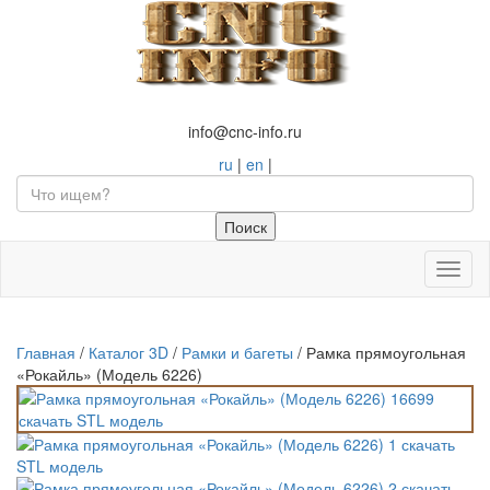
info@cnc-info.ru
ru
|
en
|
Toggl
naviga
Главная
/
Каталог 3D
/
Рамки и багеты
/
Рамка прямоугольная
«Рокайль» (Модель 6226)