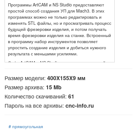
Программы ArtCAM и NS Studio предоставляют
простой способ создания УП для Mach3. В этих
программах можно не только редактировать и
изменять STL файлы, но и просматривать процесс
будущей фрезеровки изделия, и потом получать
время фрезеровки изделия на станке. Встроенный
в программу набор инструментов позволяет
упростить создание изделия и добиться нужного
результата с меньшими усилиями.
Софт ArtCAM и NS Studio предлагают и простой
способ редактирования и создания STL и УП для
Mach3. В этих программах можно не только
Размер модели:
400X155X9 мм
просматривать процесс фрезеровки, но и точно
Размер архива:
15 Mb
рассчитывать время, которое будет потрачено на
создание изделия.
Количество скачиваний:
61
Автоматический процесс создание УП в
Пароль на все архивы:
cnc-info.ru
программах снимает необходимость от
монотонной работы при создании как единичных
моделей, так и партии моделей. Программы
# прямоугольная
ArtCAM и NS Studio для редактирования STL
файлов и работы с ЧПУ пока наиболее простое и